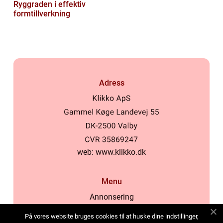
Ryggraden i effektiv
formtillverkning
Adress
web:
www.klikko.dk
Menu
Annonsering
Om oss
På vores website bruges cookies til at huske dine indstillinger,