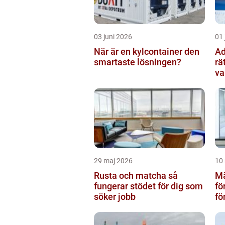
03 juni 2026
01 
När är en kylcontainer den
Adv
smartaste lösningen?
rä
va
29 maj 2026
10
Rusta och matcha så
Mä
fungerar stödet för dig som
fö
söker jobb
fö