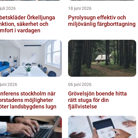
juli 2026
18 juni 2026
betskläder Örkelljunga
Pyrolysugn effektiv och
nktion, säkerhet och
miljövänlig färgborttagning
mfort i vardagen
juni 2026
06 juni 2026
nferens stockholm när
Grövelsjön boende hitta
orstadens möjligheter
rätt stuga för din
ter landsbygdens lugn
fjällvistelse