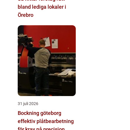
bland lediga lokaler i
Örebro
31 juli 2026
Bockning göteborg
effektiv plåtbearbetning
för krav på precision