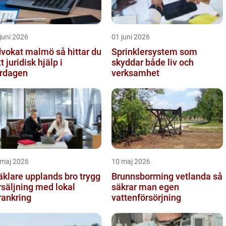
juni 2026
01 juni 2026
okat malmö så hittar du
Sprinklersystem som
tt juridisk hjälp i
skyddar både liv och
rdagen
verksamhet
 maj 2026
10 maj 2026
klare upplands bro trygg
Brunnsborrning vetlanda så
rsäljning med lokal
säkrar man egen
rankring
vattenförsörjning