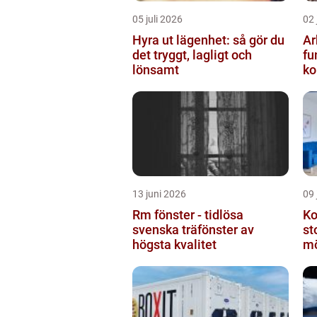
05 juli 2026
02 
Hyra ut lägenhet: så gör du
Ar
det tryggt, lagligt och
fu
lönsamt
ko
13 juni 2026
09 
Rm fönster - tidlösa
Ko
svenska träfönster av
st
högsta kvalitet
mö