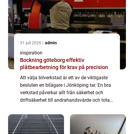
31 juli 2026
admin
inspiration
Bockning göteborg effektiv
plåtbearbetning för krav på precision
Att välja bilverkstad är ett av de viktigaste
besluten en bilägare i Jönköping tar. En bra
verkstad påverkar allt från säkerhet och
driftsäkerhet till andrahandsvärde och total
kostnad per mil. I en stad där många
pendlar, kör tjänstebil eller skjuts...