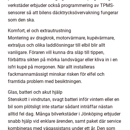
verkstäder erbjuder också programmering av TPMS-
sensorer så att bilens däcktrycksövervakning fungerar
som den ska.
Komfort, el och extrautrustning
Montering av dragkrok, motorvärmare, kupévärmare,
extraljus och olika laddlösningar till elbil blir allt
vanligare. Föraren vill kunna dra släp till tippen,
förbättra sikten på mörka landsvägar eller kliva in i en
isfri kupé på morgonen. När allt installeras
fackmannamässigt minskar risken för elfel och
framtida problem med besiktningen.
Glas, batteri och akut hjälp
Stenskott i vindrutan, svagt batteri inför vintern eller en
bil som plötsligt inte startar sådant inträffar nästan
alltid fel dag. Många bilverkstäder i Jönköping erbjuder
snabb hjälp vid enklare ärenden, samt paket där service
kombineras med vägassistans under ett år. Den som