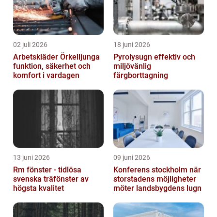
02 juli 2026
18 juni 2026
Arbetskläder Örkelljunga
Pyrolysugn effektiv och
funktion, säkerhet och
miljövänlig
komfort i vardagen
färgborttagning
13 juni 2026
09 juni 2026
Rm fönster - tidlösa
Konferens stockholm när
svenska träfönster av
storstadens möjligheter
högsta kvalitet
möter landsbygdens lugn