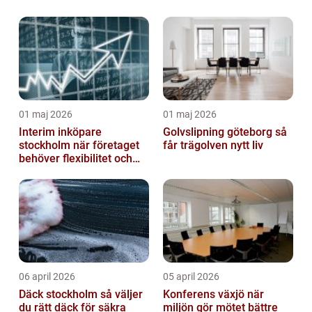
arbetsmiljö
01 maj 2026
01 maj 2026
Interim inköpare
Golvslipning göteborg så
stockholm när företaget
får trägolven nytt liv
behöver flexibilitet och
struktur
06 april 2026
05 april 2026
Däck stockholm så väljer
Konferens växjö när
du rätt däck för säkra
miljön gör mötet bättre