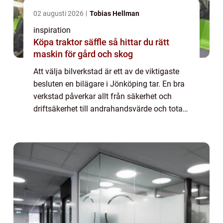
02 augusti 2026
Tobias Hellman
inspiration
Köpa traktor säffle så hittar du rätt
maskin för gård och skog
Att välja bilverkstad är ett av de viktigaste
besluten en bilägare i Jönköping tar. En bra
verkstad påverkar allt från säkerhet och
driftsäkerhet till andrahandsvärde och total
kostnad per mil. I en stad där många
pendlar, kör tjänstebil eller skjuts...