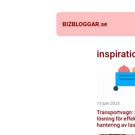
BIZBLOGGAR.
se
inspirati
13 juni 2023
Transportvagn: 
lösning för effek
hantering av las
material