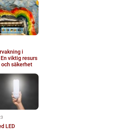
vakning i
En viktig resurs
t och säkerhet
23
ed LED