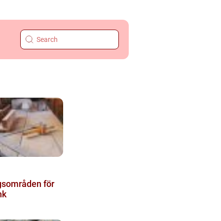
sområden för
nk