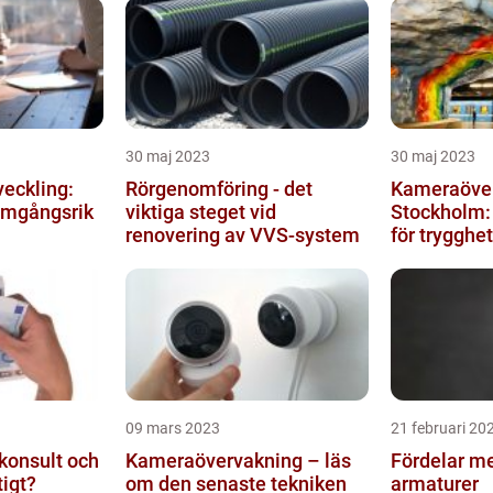
30 maj 2023
30 maj 2023
veckling:
Rörgenomföring - det
Kameraöver
ramgångsrik
viktiga steget vid
Stockholm: 
renovering av VVS-system
för trygghe
09 mars 2023
21 februari 20
konsult och
Kameraövervakning – läs
Fördelar m
tigt?
om den senaste tekniken
armaturer