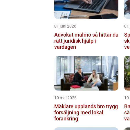
01 juni 2026
01 
Advokat malmö så hittar du
Sp
rätt juridisk hjälp i
sk
vardagen
ve
10 maj 2026
10
Mäklare upplands bro trygg
Br
försäljning med lokal
sä
förankring
va