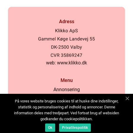
Adress
web:
www.klikko.dk
Menu
Annonsering
Om oss
På vores website bruges cookies til at huske dine indstillinger,
Cookies
statistik og personalisering af indhold og annoncer. Denne
information deles med tredjepart. Ved fortsat brug af websiden
Kontakta oss
godkender du cookiepolitikken.
Sitemap
Ok
Privatlivspolitik