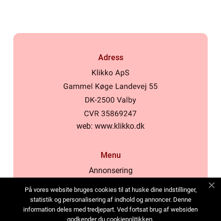
Adress
web:
www.klikko.dk
Menu
Annonsering
Om oss
På vores website bruges cookies til at huske dine indstillinger,
Cookies
statistik og personalisering af indhold og annoncer. Denne
information deles med tredjepart. Ved fortsat brug af websiden
Kontakta oss
godkender du cookiepolitikken.