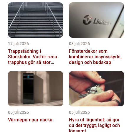
samt utforska olika aspekter av dessa ä...
17 juli 2026
08 juli 2026
Trappstädning i
Fönsterdekor som
Stockholm: Varför rena
kombinerar insynsskydd,
trapphus gör så stor
design och budskap
skillnad
05 juli 2026
05 juli 2026
Värmepumpar nacka
Hyra ut lägenhet: så gör
du det tryggt, lagligt och
lönsamt