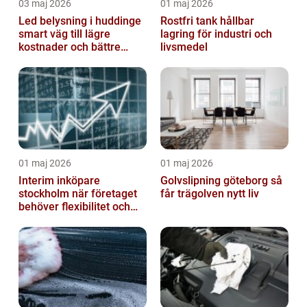
03 maj 2026
01 maj 2026
Led belysning i huddinge
Rostfri tank hållbar
smart väg till lägre
lagring för industri och
kostnader och bättre
livsmedel
arbetsmiljö
01 maj 2026
01 maj 2026
Interim inköpare
Golvslipning göteborg så
stockholm när företaget
får trägolven nytt liv
behöver flexibilitet och
struktur