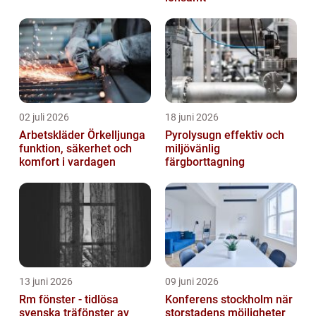
02 juli 2026
18 juni 2026
Arbetskläder Örkelljunga
Pyrolysugn effektiv och
funktion, säkerhet och
miljövänlig
komfort i vardagen
färgborttagning
13 juni 2026
09 juni 2026
Rm fönster - tidlösa
Konferens stockholm när
svenska träfönster av
storstadens möjligheter