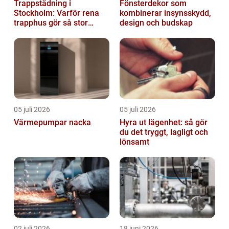
Trappstädning i
Fönsterdekor som
Stockholm: Varför rena
kombinerar insynsskydd,
trapphus gör så stor
design och budskap
skillnad
05 juli 2026
05 juli 2026
Värmepumpar nacka
Hyra ut lägenhet: så gör
du det tryggt, lagligt och
lönsamt
02 juli 2026
18 juni 2026