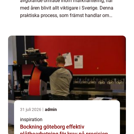
avgörande område inom markhantering, har
med åren blivit allt viktigare i Sverige. Denna
praktiska process, som främst handlar om
att kontrollera vattenflödet över marken, kan
drastis...
31 juli 2026
admin
inspiration
Bockning göteborg effektiv
plåtbearbetning för krav på precision