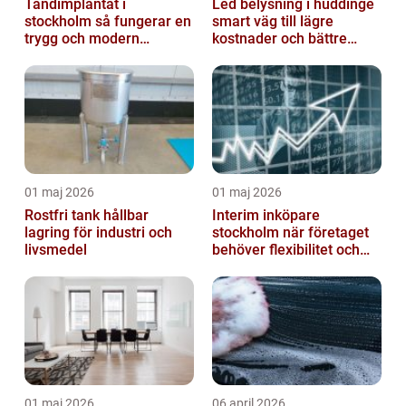
Tandimplantat i
Led belysning i huddinge
stockholm så fungerar en
smart väg till lägre
trygg och modern
kostnader och bättre
behandling
arbetsmiljö
01 maj 2026
01 maj 2026
Rostfri tank hållbar
Interim inköpare
lagring för industri och
stockholm när företaget
livsmedel
behöver flexibilitet och
struktur
01 maj 2026
06 april 2026