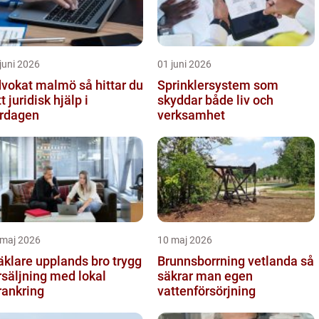
juni 2026
01 juni 2026
okat malmö så hittar du
Sprinklersystem som
tt juridisk hjälp i
skyddar både liv och
rdagen
verksamhet
 maj 2026
10 maj 2026
klare upplands bro trygg
Brunnsborrning vetlanda så
rsäljning med lokal
säkrar man egen
rankring
vattenförsörjning