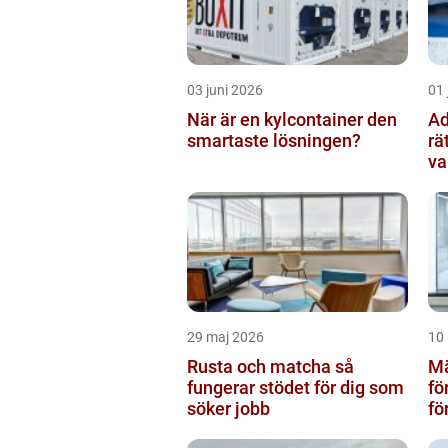
03 juni 2026
01 
När är en kylcontainer den
Adv
smartaste lösningen?
rä
va
29 maj 2026
10
Rusta och matcha så
Mä
fungerar stödet för dig som
fö
söker jobb
fö