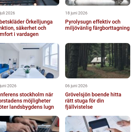
juli 2026
18 juni 2026
betskläder Örkelljunga
Pyrolysugn effektiv och
nktion, säkerhet och
miljövänlig färgborttagning
mfort i vardagen
juni 2026
06 juni 2026
nferens stockholm när
Grövelsjön boende hitta
orstadens möjligheter
rätt stuga för din
ter landsbygdens lugn
fjällvistelse