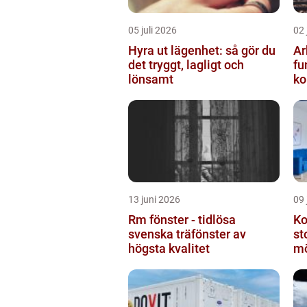
05 juli 2026
02 
Hyra ut lägenhet: så gör du
Ar
det tryggt, lagligt och
fu
lönsamt
ko
13 juni 2026
09 
Rm fönster - tidlösa
Ko
svenska träfönster av
st
högsta kvalitet
mö