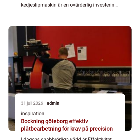
kedjeslipmaskin är en ovärderlig investering
för professionella inom dessa områden.
Geno...
31 juli 2026
admin
inspiration
Bockning göteborg effektiv
plåtbearbetning för krav på precision
I dagens snabbrörliga värld är Effektivitet