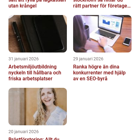
utan krångel
rätt partner för företagets
ekonomi
31 januari 2026
29 januari 2026
Arbetsmiljöutbildning
Ranka högre än dina
nyckeln till hållbara och
konkurrenter med hjälp
friska arbetsplatser
av en SEO-byrå
20 januari 2026
Bröstförstoring: Allt du