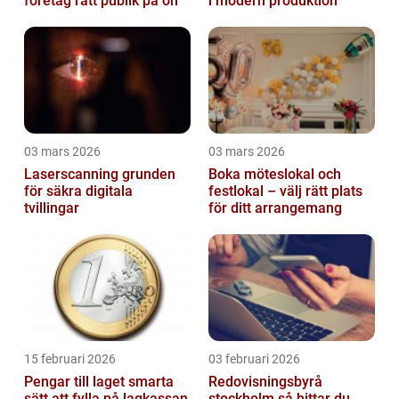
företag rätt publik på ön
i modern produktion
03 mars 2026
03 mars 2026
Laserscanning grunden
Boka möteslokal och
för säkra digitala
festlokal – välj rätt plats
tvillingar
för ditt arrangemang
15 februari 2026
03 februari 2026
Pengar till laget smarta
Redovisningsbyrå
sätt att fylla på lagkassan
stockholm så hittar du