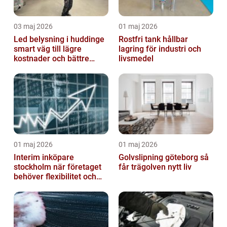
03 maj 2026
01 maj 2026
Led belysning i huddinge
Rostfri tank hållbar
smart väg till lägre
lagring för industri och
kostnader och bättre
livsmedel
arbetsmiljö
01 maj 2026
01 maj 2026
Interim inköpare
Golvslipning göteborg så
stockholm när företaget
får trägolven nytt liv
behöver flexibilitet och
struktur