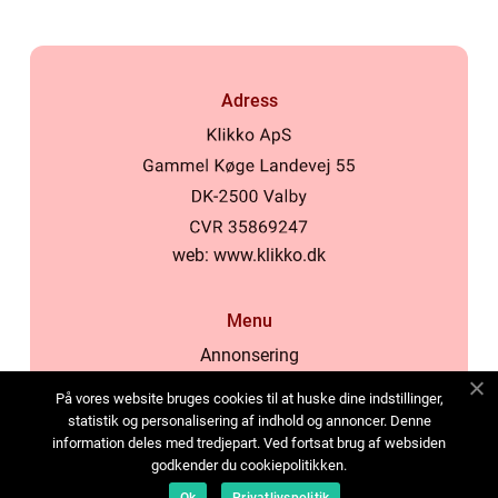
Adress
web:
www.klikko.dk
Menu
Annonsering
Om oss
På vores website bruges cookies til at huske dine indstillinger,
Cookies
statistik og personalisering af indhold og annoncer. Denne
information deles med tredjepart. Ved fortsat brug af websiden
Kontakta oss
godkender du cookiepolitikken.
Sitemap