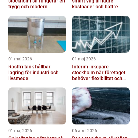
stockholm så fungerar en
smart väg till lägre
trygg och modern
kostnader och bättre
behandling
arbetsmiljö
01 maj 2026
01 maj 2026
Rostfri tank hållbar
Interim inköpare
lagring för industri och
stockholm när företaget
livsmedel
behöver flexibilitet och
struktur
01 maj 2026
06 april 2026