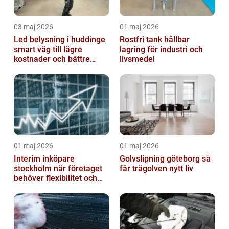
03 maj 2026
01 maj 2026
Led belysning i huddinge
Rostfri tank hållbar
smart väg till lägre
lagring för industri och
kostnader och bättre
livsmedel
arbetsmiljö
01 maj 2026
01 maj 2026
Interim inköpare
Golvslipning göteborg så
stockholm när företaget
får trägolven nytt liv
behöver flexibilitet och
struktur