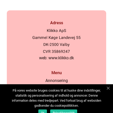
Adress
web:
www.klikko.dk
Menu
Annonsering
Om oss
På vores website bruges cookies til at huske dine indstillinger,
Cookies
statistik og personalisering af indhold og annoncer. Denne
information deles med tredjepart. Ved fortsat brug af websiden
Kontakta oss
godkender du cookiepolitikken.
Sitemap