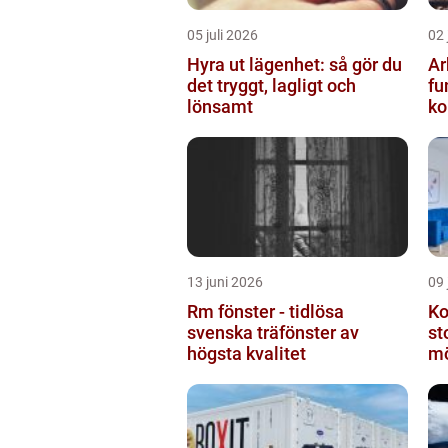
05 juli 2026
02 
Hyra ut lägenhet: så gör du
Ar
det tryggt, lagligt och
fu
lönsamt
ko
13 juni 2026
09 
Rm fönster - tidlösa
Ko
svenska träfönster av
st
högsta kvalitet
mö