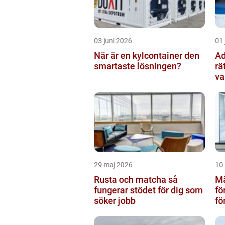
03 juni 2026
01 
När är en kylcontainer den
Adv
smartaste lösningen?
rä
va
29 maj 2026
10
Rusta och matcha så
Mä
fungerar stödet för dig som
fö
söker jobb
fö