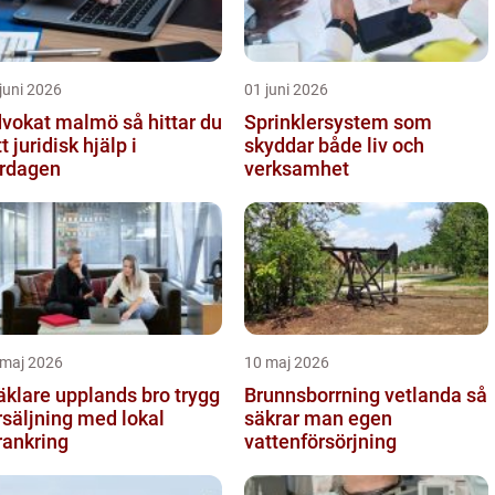
juni 2026
01 juni 2026
okat malmö så hittar du
Sprinklersystem som
tt juridisk hjälp i
skyddar både liv och
rdagen
verksamhet
 maj 2026
10 maj 2026
klare upplands bro trygg
Brunnsborrning vetlanda så
rsäljning med lokal
säkrar man egen
rankring
vattenförsörjning