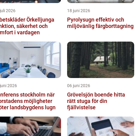
juli 2026
18 juni 2026
betskläder Örkelljunga
Pyrolysugn effektiv och
nktion, säkerhet och
miljövänlig färgborttagning
mfort i vardagen
juni 2026
06 juni 2026
nferens stockholm när
Grövelsjön boende hitta
orstadens möjligheter
rätt stuga för din
ter landsbygdens lugn
fjällvistelse