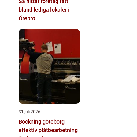
Så hittar företag rätt
bland lediga lokaler i
Örebro
31 juli 2026
Bockning göteborg
effektiv plåtbearbetning