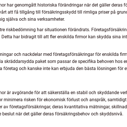
or har genomgått historiska förändringar när det gäller deras för
årt att få tillgång till försäkringsskydd till rimliga priser på gr
sig själva och sina verksamheter.
ttre riskbedömning har situationen förändrats. Företagsförsäkrin
. Detta har bidragit till att fler enskilda firmor kan skydda sina
ningar och nackdelar med företagsförsäkringar för enskilda firm
da skräddarsydda paket som passar de specifika behoven hos ens
ra företag och kanske inte kan erbjuda den bästa lösningen för e
mor är avgörande för att säkerställa en stabil och skyddande ve
or minimera risken för ekonomisk förlust och anspråk, samtidigt
er av företagsförsäkringar, deras kvantitativa mätningar, skillnad
e beslut när det gäller deras försäkringsbehov och skyddsnivå.