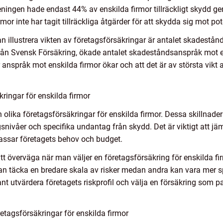
ingen hade endast 44% av enskilda firmor tillräckligt skydd g
mor inte har tagit tillräckliga åtgärder för att skydda sig mot pot
 illustrera vikten av företagsförsäkringar är antalet skadestå
från Svensk Försäkring, ökade antalet skadeståndsanspråk mot en
 anspråk mot enskilda firmor ökar och att det är av största vikt a
kringar för enskilda firmor
 olika företagsförsäkringar för enskilda firmor. Dessa skillnad
snivåer och specifika undantag från skydd. Det är viktigt att jä
passar företagets behov och budget.
tt överväga när man väljer en företagsförsäkring för enskilda fi
kan täcka en bredare skala av risker medan andra kan vara mer sp
rant utvärdera företagets riskprofil och välja en försäkring som p
etagsförsäkringar för enskilda firmor