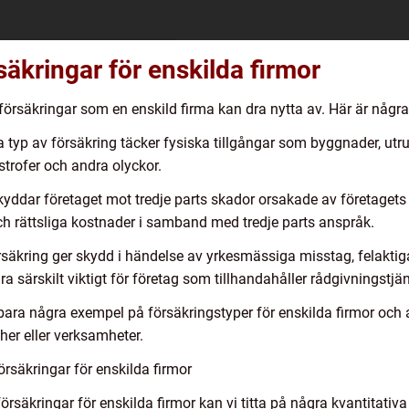
säkringar för enskilda firmor
gsförsäkringar som en enskild firma kan dra nytta av. Här är någr
yp av försäkring täcker fysiska tillgångar som byggnader, utru
strofer och andra olyckor.
kyddar företaget mot tredje parts skador orsakade av företagets
 rättsliga kostnader i samband med tredje parts anspråk.
säkring ger skydd i händelse av yrkesmässiga misstag, felaktiga 
a särskilt viktigt för företag som tillhandahåller rådgivningstjän
 bara några exempel på försäkringstyper för enskilda firmor och 
her eller verksamheter.
rsäkringar för enskilda firmor
försäkringar för enskilda firmor kan vi titta på några kvantitati