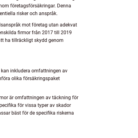
enom företagsförsäkringar. Denna
entiella risker och anspråk.
ndsanspråk mot företag utan adekvat
skilda firmor från 2017 till 2019
tt ha tillräckligt skydd genom
er kan inkludera omfattningen av
mföra olika försäkringspaket
rmor är omfattningen av täckning för
ecifika för vissa typer av skador
assar bäst för de specifika riskerna