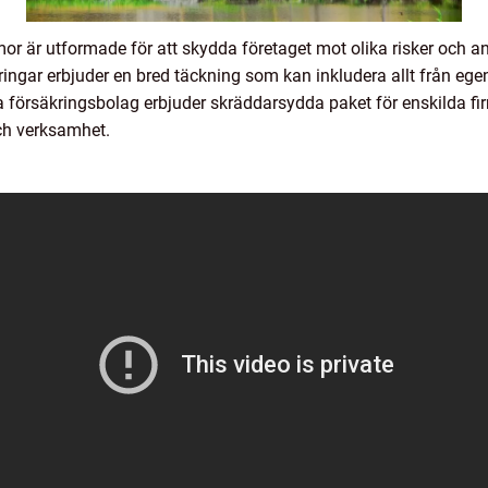
rmor är utformade för att skydda företaget mot olika risker och
ingar erbjuder en bred täckning som kan inkludera allt från ege
ra försäkringsbolag erbjuder skräddarsydda paket för enskilda fi
ch verksamhet.