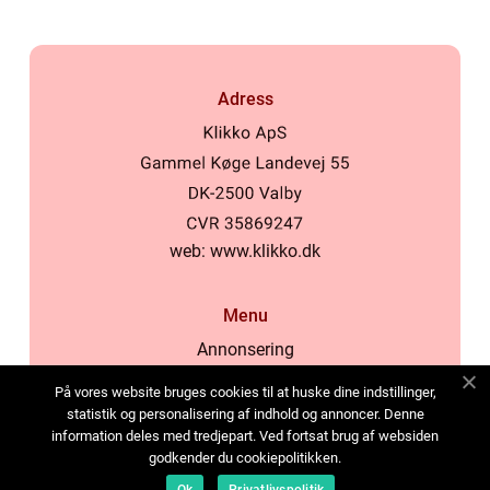
Adress
web:
www.klikko.dk
Menu
Annonsering
Om oss
På vores website bruges cookies til at huske dine indstillinger,
Cookies
statistik og personalisering af indhold og annoncer. Denne
information deles med tredjepart. Ved fortsat brug af websiden
Kontakta oss
godkender du cookiepolitikken.
Sitemap