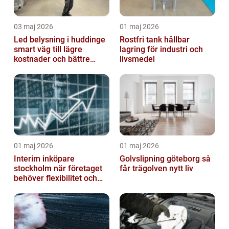
03 maj 2026
01 maj 2026
Led belysning i huddinge
Rostfri tank hållbar
smart väg till lägre
lagring för industri och
kostnader och bättre
livsmedel
arbetsmiljö
01 maj 2026
01 maj 2026
Interim inköpare
Golvslipning göteborg så
stockholm när företaget
får trägolven nytt liv
behöver flexibilitet och
struktur