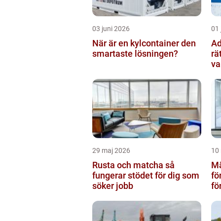
03 juni 2026
01 
När är en kylcontainer den
Adv
smartaste lösningen?
rä
va
29 maj 2026
10
Rusta och matcha så
Mä
fungerar stödet för dig som
fö
söker jobb
fö