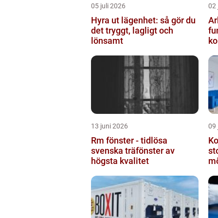
05 juli 2026
02 
Hyra ut lägenhet: så gör du
Ar
det tryggt, lagligt och
fu
lönsamt
ko
13 juni 2026
09 
Rm fönster - tidlösa
Ko
svenska träfönster av
st
högsta kvalitet
mö