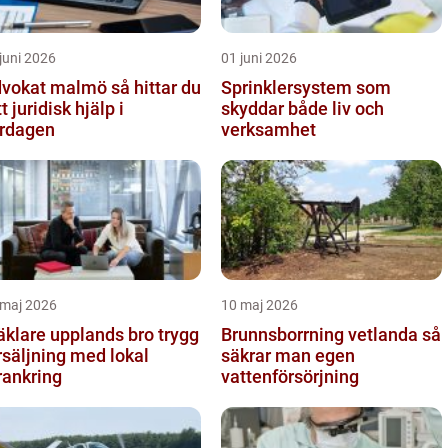
juni 2026
01 juni 2026
okat malmö så hittar du
Sprinklersystem som
tt juridisk hjälp i
skyddar både liv och
rdagen
verksamhet
 maj 2026
10 maj 2026
klare upplands bro trygg
Brunnsborrning vetlanda så
rsäljning med lokal
säkrar man egen
rankring
vattenförsörjning