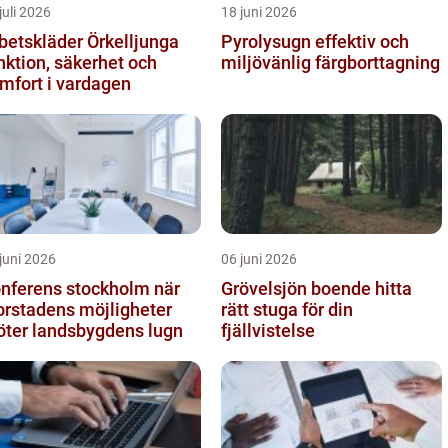
juli 2026
18 juni 2026
betskläder Örkelljunga
Pyrolysugn effektiv och
nktion, säkerhet och
miljövänlig färgborttagning
mfort i vardagen
juni 2026
06 juni 2026
nferens stockholm när
Grövelsjön boende hitta
orstadens möjligheter
rätt stuga för din
ter landsbygdens lugn
fjällvistelse