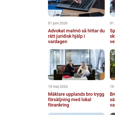
01 juni 2026
01 
Advokat malmö så hittar du
Sp
rätt juridisk hjälp i
sk
vardagen
ve
10 maj 2026
10
Mäklare upplands bro trygg
Br
försäljning med lokal
sä
förankring
va