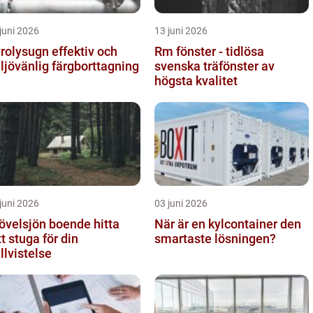
juni 2026
13 juni 2026
lysugn effektiv och
Rm fönster - tidlösa
ljövänlig färgborttagning
svenska träfönster av
högsta kvalitet
juni 2026
03 juni 2026
övelsjön boende hitta
När är en kylcontainer den
tt stuga för din
smartaste lösningen?
ällvistelse