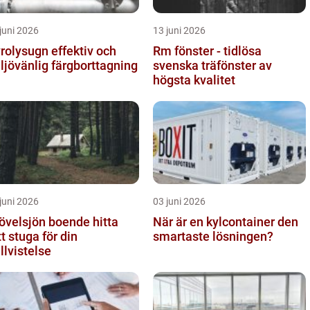
juni 2026
13 juni 2026
lysugn effektiv och
Rm fönster - tidlösa
ljövänlig färgborttagning
svenska träfönster av
högsta kvalitet
juni 2026
03 juni 2026
övelsjön boende hitta
När är en kylcontainer den
tt stuga för din
smartaste lösningen?
ällvistelse