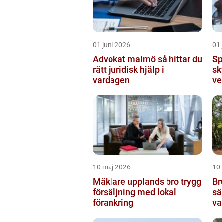
01 juni 2026
01 
Advokat malmö så hittar du
Sp
rätt juridisk hjälp i
sk
vardagen
ve
10 maj 2026
10
Mäklare upplands bro trygg
Br
försäljning med lokal
sä
förankring
va