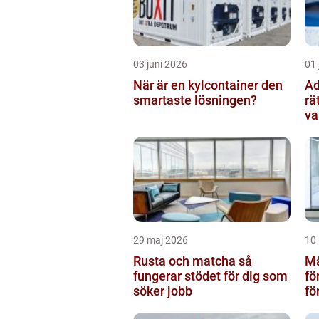
03 juni 2026
01 
När är en kylcontainer den
Adv
smartaste lösningen?
rä
va
29 maj 2026
10
Rusta och matcha så
Mä
fungerar stödet för dig som
fö
söker jobb
fö