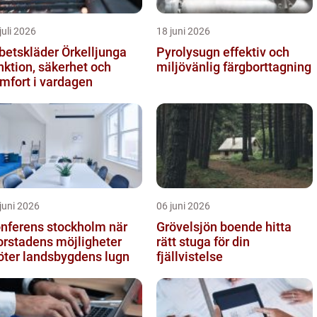
juli 2026
18 juni 2026
betskläder Örkelljunga
Pyrolysugn effektiv och
nktion, säkerhet och
miljövänlig färgborttagning
mfort i vardagen
juni 2026
06 juni 2026
nferens stockholm när
Grövelsjön boende hitta
orstadens möjligheter
rätt stuga för din
ter landsbygdens lugn
fjällvistelse