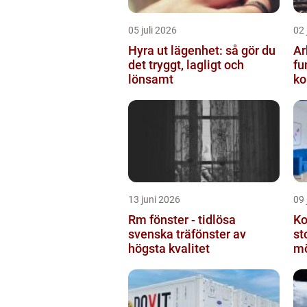
05 juli 2026
02 
Hyra ut lägenhet: så gör du
Ar
det tryggt, lagligt och
fu
lönsamt
ko
13 juni 2026
09 
Rm fönster - tidlösa
Ko
svenska träfönster av
st
högsta kvalitet
mö