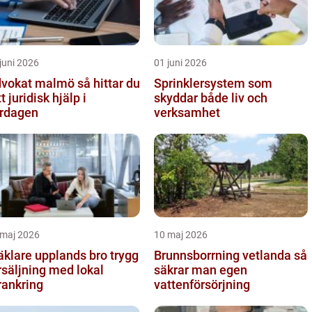
juni 2026
01 juni 2026
okat malmö så hittar du
Sprinklersystem som
tt juridisk hjälp i
skyddar både liv och
rdagen
verksamhet
 maj 2026
10 maj 2026
klare upplands bro trygg
Brunnsborrning vetlanda så
rsäljning med lokal
säkrar man egen
rankring
vattenförsörjning