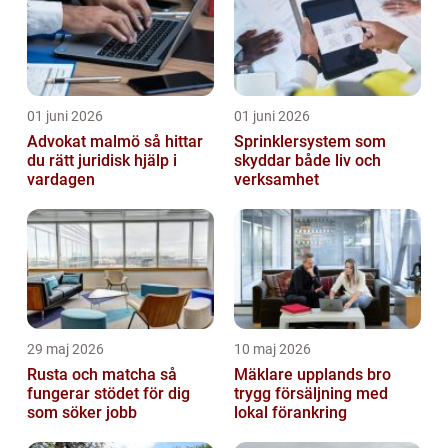
01 juni 2026
01 juni 2026
Advokat malmö så hittar
Sprinklersystem som
du rätt juridisk hjälp i
skyddar både liv och
vardagen
verksamhet
29 maj 2026
10 maj 2026
Rusta och matcha så
Mäklare upplands bro
fungerar stödet för dig
trygg försäljning med
som söker jobb
lokal förankring