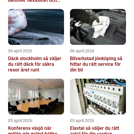
behöver flexibilitet och
struktur
06 april 2026
06 april 2026
Däck stockholm så väljer
Bilverkstad jönköping så
du rätt däck för säkra
hittar du rätt service för
resor året runt
din bil
05 april 2026
05 april 2026
Konferens växjö när
Elavtal så väljer du rätt
miljön gör mötet bättre
avtal för din vardag