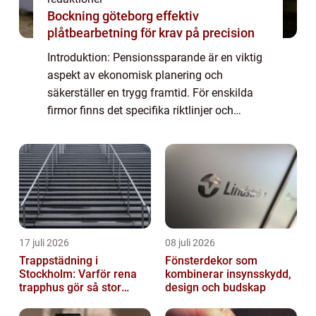
Bockning göteborg effektiv
plåtbearbetning för krav på precision
Introduktion: Pensionssparande är en viktig
aspekt av ekonomisk planering och
säkerställer en trygg framtid. För enskilda
firmor finns det specifika riktlinjer och
alternativ för pensionssparande som kan
vara fördelaktiga och anpassade till denna
sär...
17 juli 2026
08 juli 2026
Trappstädning i
Fönsterdekor som
Stockholm: Varför rena
kombinerar insynsskydd,
trapphus gör så stor
design och budskap
skillnad