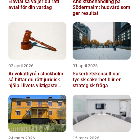
Elavtal så väljer du rätt
Ansiktsbehandling på
avtal för din vardag
Södermalm: hudvård som
ger resultat
02 april 2026
01 april 2026
Advokatbyrå i stockholm
Säkerhetskonsult när
så hittar du rätt juridisk
fysisk säkerhet blir en
hjälp i livets viktigaste
strategisk fråga
skeden
24 mars 2026
15 mars 2026