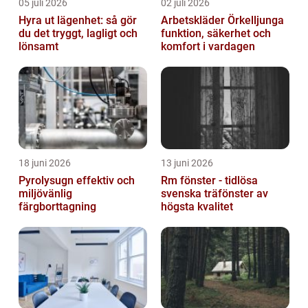
05 juli 2026
02 juli 2026
Hyra ut lägenhet: så gör
Arbetskläder Örkelljunga
du det tryggt, lagligt och
funktion, säkerhet och
lönsamt
komfort i vardagen
18 juni 2026
13 juni 2026
Pyrolysugn effektiv och
Rm fönster - tidlösa
miljövänlig
svenska träfönster av
färgborttagning
högsta kvalitet