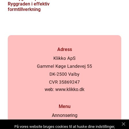
Ryggraden i effektiv
formtillverkning
Adress
web:
www.klikko.dk
Menu
Annonsering
Om oss
På vores website bruges cookies til at huske dine indstillinger,