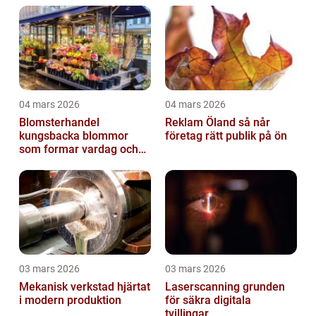
04 mars 2026
04 mars 2026
Blomsterhandel
Reklam Öland så når
kungsbacka blommor
företag rätt publik på ön
som formar vardag och
högtid
03 mars 2026
03 mars 2026
Mekanisk verkstad hjärtat
Laserscanning grunden
i modern produktion
för säkra digitala
tvillingar