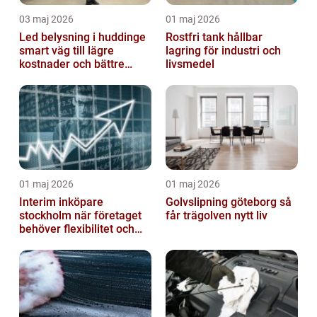
03 maj 2026
01 maj 2026
Led belysning i huddinge
Rostfri tank hållbar
smart väg till lägre
lagring för industri och
kostnader och bättre
livsmedel
arbetsmiljö
01 maj 2026
01 maj 2026
Interim inköpare
Golvslipning göteborg så
stockholm när företaget
får trägolven nytt liv
behöver flexibilitet och
struktur