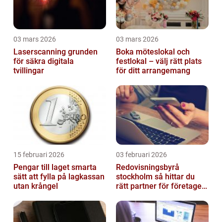
03 mars 2026
03 mars 2026
Laserscanning grunden
Boka möteslokal och
för säkra digitala
festlokal – välj rätt plats
tvillingar
för ditt arrangemang
15 februari 2026
03 februari 2026
Pengar till laget smarta
Redovisningsbyrå
sätt att fylla på lagkassan
stockholm så hittar du
utan krångel
rätt partner för företagets
ekonomi