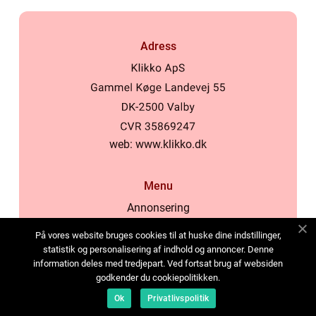
Adress
web:
www.klikko.dk
Menu
Annonsering
Om oss
På vores website bruges cookies til at huske dine indstillinger,
Cookies
statistik og personalisering af indhold og annoncer. Denne
information deles med tredjepart. Ved fortsat brug af websiden
Kontakta oss
godkender du cookiepolitikken.
Sitemap
Ok
Privatlivspolitik