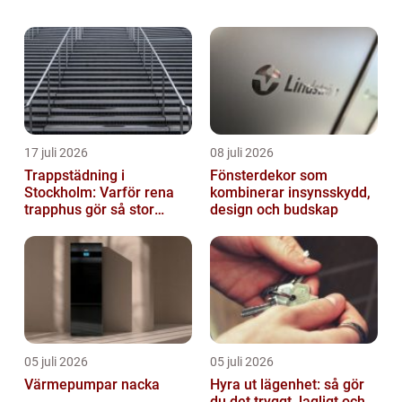
för en rad olika strukturer. Stålstommen
använ...
17 juli 2026
08 juli 2026
Trappstädning i
Fönsterdekor som
Stockholm: Varför rena
kombinerar insynsskydd,
trapphus gör så stor
design och budskap
skillnad
05 juli 2026
05 juli 2026
Värmepumpar nacka
Hyra ut lägenhet: så gör
du det tryggt, lagligt och