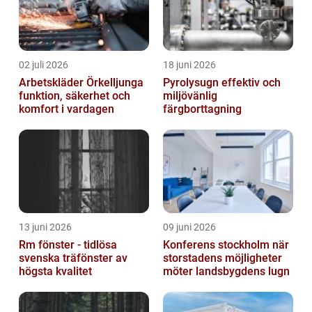
02 juli 2026
18 juni 2026
Arbetskläder Örkelljunga
Pyrolysugn effektiv och
funktion, säkerhet och
miljövänlig
komfort i vardagen
färgborttagning
13 juni 2026
09 juni 2026
Rm fönster - tidlösa
Konferens stockholm när
svenska träfönster av
storstadens möjligheter
högsta kvalitet
möter landsbygdens lugn