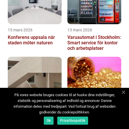
15 mars 2026
13 mars 2026
Konferens uppsala när
Varuautomat i Stockholm:
staden möter naturen
Smart service för kontor
och arbetsplatser
På vores website bruges cookies til at huske dine indstillinger,
11 mars 2026
10 mars 2026
statistik og personalisering af indhold og annoncer. Denne
Brandskyddsmålning som
Sälja guld så får du bra
information deles med tredjepart. Ved fortsat brug af websiden
räddar bärande
betalt på ett tryggt sätt
godkender du cookiepolitikken.
konstruktioner
Ok
Privatlivspolitik