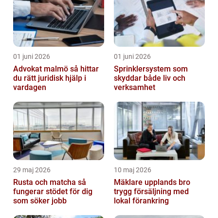
01 juni 2026
01 juni 2026
Advokat malmö så hittar
Sprinklersystem som
du rätt juridisk hjälp i
skyddar både liv och
vardagen
verksamhet
29 maj 2026
10 maj 2026
Rusta och matcha så
Mäklare upplands bro
fungerar stödet för dig
trygg försäljning med
som söker jobb
lokal förankring