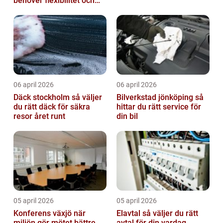
behöver flexibilitet och
struktur
06 april 2026
06 april 2026
Däck stockholm så väljer
Bilverkstad jönköping så
du rätt däck för säkra
hittar du rätt service för
resor året runt
din bil
05 april 2026
05 april 2026
Konferens växjö när
Elavtal så väljer du rätt
miljön gör mötet bättre
avtal för din vardag