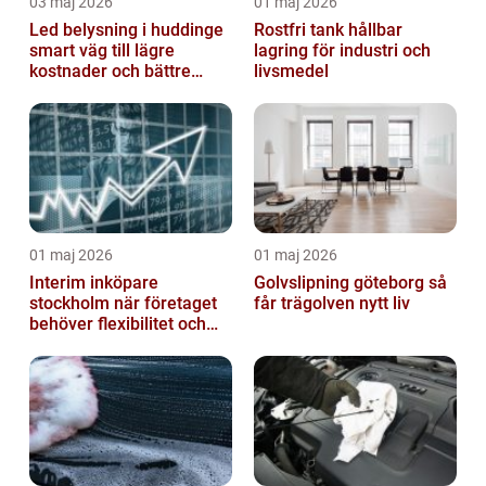
03 maj 2026
01 maj 2026
Led belysning i huddinge
Rostfri tank hållbar
smart väg till lägre
lagring för industri och
kostnader och bättre
livsmedel
arbetsmiljö
01 maj 2026
01 maj 2026
Interim inköpare
Golvslipning göteborg så
stockholm när företaget
får trägolven nytt liv
behöver flexibilitet och
struktur