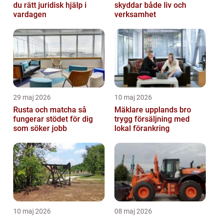
du rätt juridisk hjälp i
skyddar både liv och
vardagen
verksamhet
29 maj 2026
10 maj 2026
Rusta och matcha så
Mäklare upplands bro
fungerar stödet för dig
trygg försäljning med
som söker jobb
lokal förankring
10 maj 2026
08 maj 2026