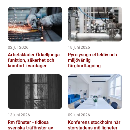
02 juli 2026
18 juni 2026
Arbetskläder Örkelljunga
Pyrolysugn effektiv och
funktion, säkerhet och
miljövänlig
komfort i vardagen
färgborttagning
13 juni 2026
09 juni 2026
Rm fönster - tidlösa
Konferens stockholm när
svenska träfönster av
storstadens möjligheter